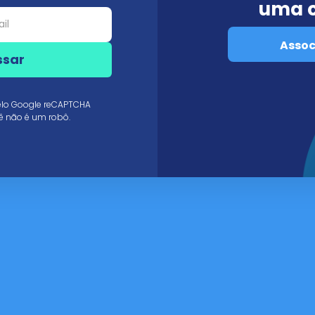
uma 
Assoc
ssar
pelo Google reCAPTCHA
ê não é um robô.