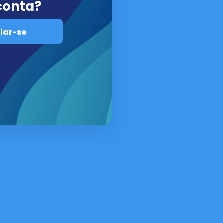
conta?
iar-se