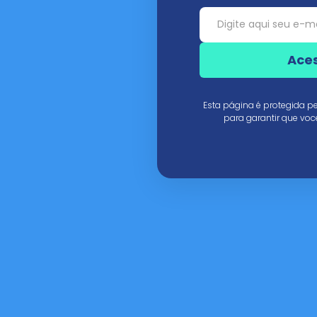
Ace
Esta página é protegida 
para garantir que voc